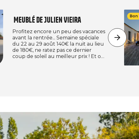
Bon 
Meublé de Julien Vieira
Profitez encore un peu des vacances
avant la rentrée... Semaine spéciale
du 22 au 29 août 140€ la nuit au lieu
de 180€, ne ratez pas ce dernier
coup de soleil au meilleur prix ! Et on
continue avec l'offre de la rentrée :
125€ la nuit dès 4 nuits réservées
minimun.