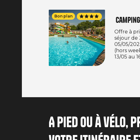
Bon plan
Camping
Offre à pr
séjour de
05/05/2026
(hors wee
13/05 au 1
22/05 au 2
29/08/2026
l’ensemble des l
pour tout
effectuée 
03/07/202
nuits mini
entre le 0
A pied ou à vélo, 