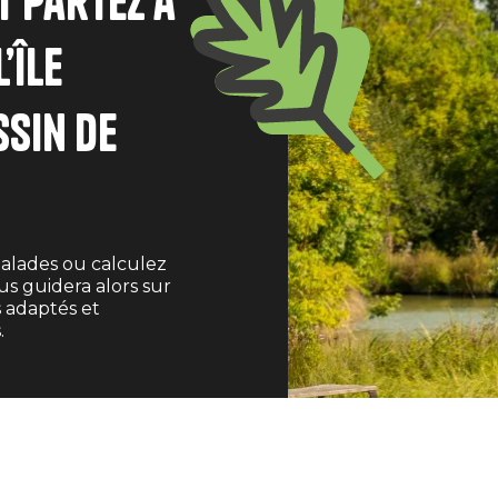
t partez à
’île
ssin de
balades ou calculez
us guidera alors sur
s adaptés et
.