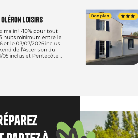
Bon plan
 Oléron Loisirs
ix malin ! -10% pour tout
 3 nuits minimum entre le
 et le 03/07/2026 inclus
kend de l’Ascension du
6/05 inclus et Pentecôte
4/05 inclus) et entre le
 et le 13/09/2026 sur
ocatifs. Offre valable
e réservation ferme
entre le 05/05/2026 et le
6 pour tout séjour de 3
mum, selon date de séjour,
5/05/2026 et le 13/09/2026.
Image
préparez