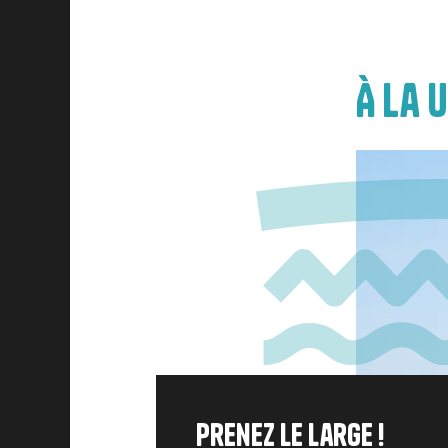
À la 
Image
Prenez le large !