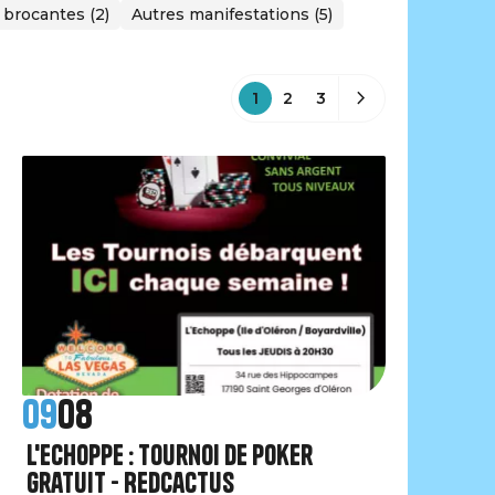
 brocantes (2)
Autres manifestations (5)
1
2
3
09
08
L'Echoppe : Tournoi de poker
gratuit - RedCactus