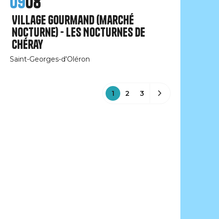
09
08
Village Gourmand (marché
nocturne) - Les Nocturnes de
Chéray
Saint-Georges-d'Oléron
1
2
3