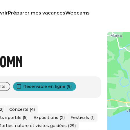
rir
Préparer mes vacances
Webcams
 IOMN
nts
Réservable en ligne (9)
2)
Concerts (4)
 sportifs (5)
Expositions (2)
Festivals (1)
Sorties nature et visites guidées (29)