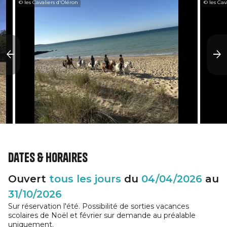
© les Cavaliers d'Oléron
© les Cav
Dates & horaires
Ouvert
tous les jours
du
04/04/2026
au
31/10/2026
Sur réservation l'été. Possibilité de sorties vacances
scolaires de Noël et février sur demande au préalable
uniquement.