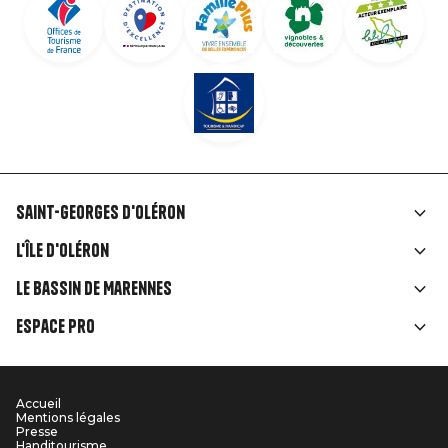
Saint-Georges d'Oléron
Liens
L'île d'Oléron
rubriques
Le Bassin de Marennes
Espace Pro
Accueil
Menu
Mentions légales
Presse
Handitourisme