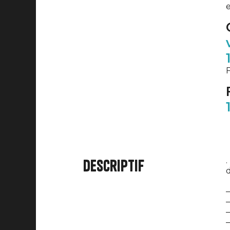
e
F
.
Descriptif
d
–