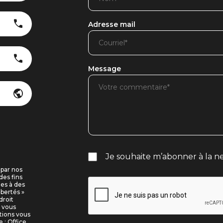
Adresse mail
Message
Je souhaite m’abonner à la ne
 par nos
des fins
ues à des
ibertés »
droit
i vous
tions vous
 : Office