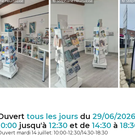
ne Heurtebise
© Stephane Heurtebise
© Step
Ouvert
tous les jours
du
29/06/202
10:00
jusqu'à
12:30
et de
14:30
à
18:3
uvert mardi 14 juillet: 10:00-12:30/14:30-18:30