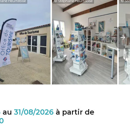
hane Heurtebise
© Stephane Heurtebise
© Ste
6
au
31/08/2026
à partir de
0