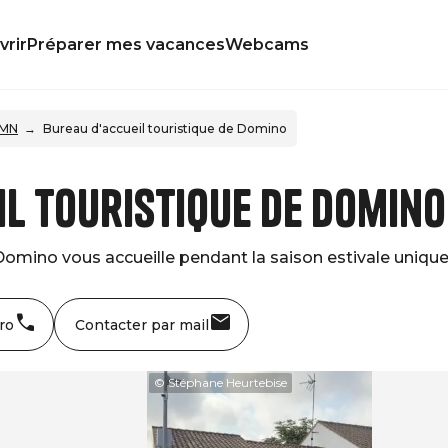
rir
Préparer mes vacances
Webcams
OMN
Bureau d'accueil touristique de Domino
il touristique de Domino
 Domino vous accueille pendant la saison estivale uniq
ro
Contacter par mail
© Stéphane Heurtebise