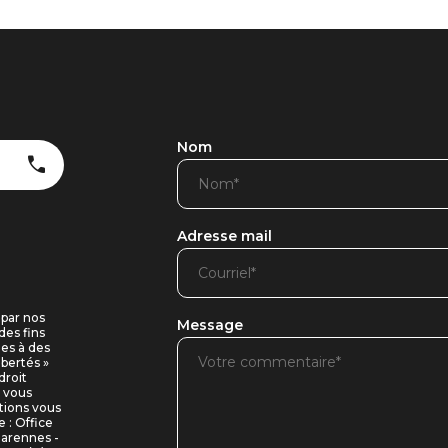
Nom
Adresse mail
 par nos
Message
des fins
ues à des
ibertés »
droit
i vous
tions vous
 : Office
Marennes -