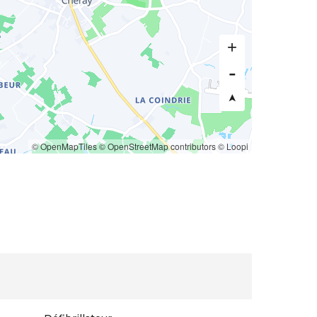
© OpenMapTiles
© OpenStreetMap contributors
© Loopi