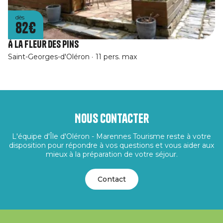
dès
82€
À La Fleur des Pins
Saint-Georges-d'Oléron
11 pers. max
Nous contacter
L'équipe d'Île d'Oléron - Marennes Tourisme reste à votre
disposition pour répondre à vos questions et vous aider aux
mieux à la préparation de votre séjour.
Contact