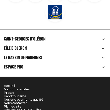
Saint-Georges d'Oléron
Liens
L'île d'Oléron
rubriques
Le Bassin de Marennes
Espace Pro
Accueil
Menu
Mentions légales
Presse
Pied
Handitourisme
Nos engagements qualité
Nous contacter
de
Plan du site
Réalisation : StudioJuillet