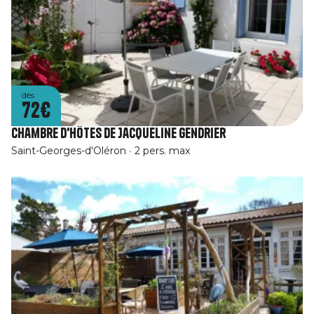
dès
72€
Chambre d'hôtes de Jacqueline Gendrier
Saint-Georges-d'Oléron
2 pers. max