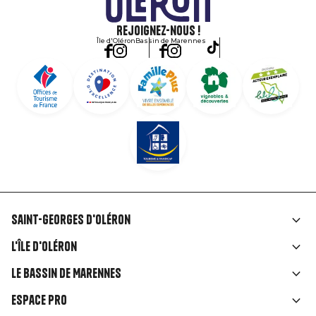
Rejoignez-nous !
Île d'Oléron
Bassin de Marennes
Saint-Georges d'Oléron
Liens
L'île d'Oléron
rubriques
Le Bassin de Marennes
Espace Pro