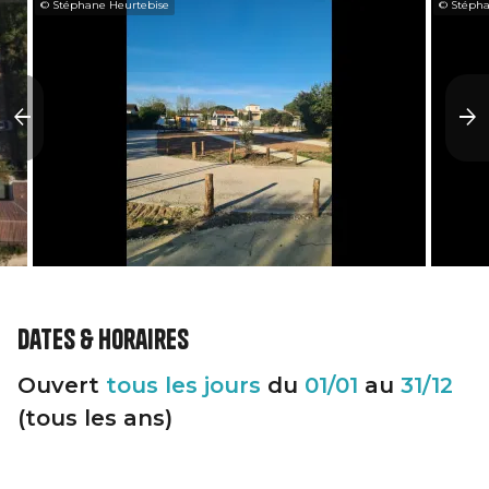
© Stéphane Heurtebise
© Stépha
Dates & horaires
Ouvert
tous les jours
du
01/01
au
31/12
(tous les ans)