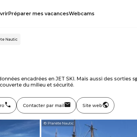
rir
Préparer mes vacances
Webcams
te Nautic
ndonnées encadrées en JET SKI. Mais aussi des sorties sp
écouverte du milieu et sécurité.
ro
Contacter par mail
Site web
© Planète Nautic