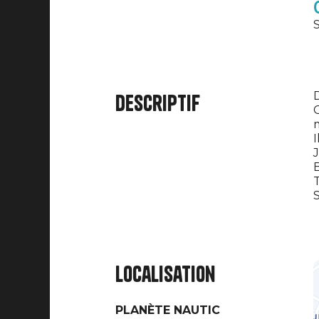
S
D
Descriptif
C
m
I
J
B
T
S
Localisation
PLANÈTE NAUTIC