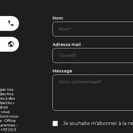
Nom
Adresse mail
Message
 par nos
des fins
ues à des
ibertés »
droit
i vous
tions vous
 : Office
Je souhaite m’abonner à la ne
Marennes -
+33 (0) 5