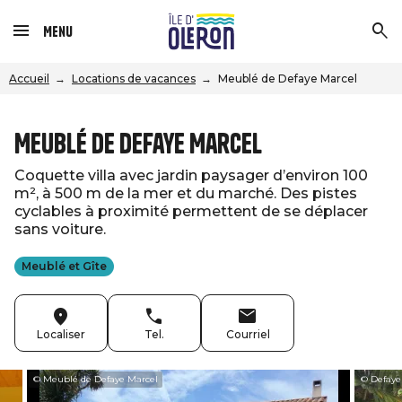
Menu
Accueil
Locations de vacances
Meublé de Defaye Marcel
Meublé de Defaye Marcel
Coquette villa avec jardin paysager d’environ 100
m², à 500 m de la mer et du marché. Des pistes
cyclables à proximité permettent de se déplacer
sans voiture.
Meublé et Gîte
Localiser
Tel.
Courriel
© Meublé de Defaye Marcel
© Defaye