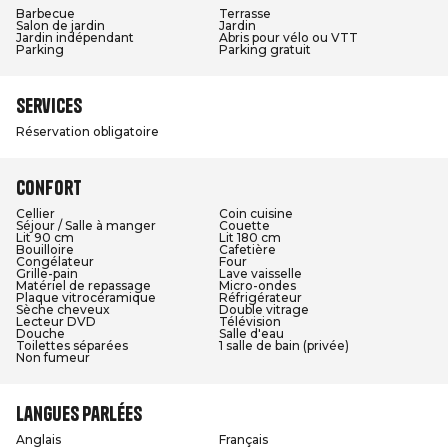
Barbecue
Terrasse
Salon de jardin
Jardin
Jardin indépendant
Abris pour vélo ou VTT
Parking
Parking gratuit
Services
Réservation obligatoire
Confort
Cellier
Coin cuisine
Séjour / Salle à manger
Couette
Lit 90 cm
Lit 180 cm
Bouilloire
Cafetière
Congélateur
Four
Grille-pain
Lave vaisselle
Matériel de repassage
Micro-ondes
Plaque vitrocéramique
Réfrigérateur
Sèche cheveux
Double vitrage
Lecteur DVD
Télévision
Douche
Salle d'eau
Toilettes séparées
1 salle de bain (privée)
Non fumeur
Langues parlées
Anglais
Français