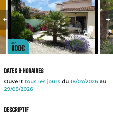
dès
800€
Dates & horaires
Ouvert
tous les jours
du
18/07/2026
au
29/08/2026
Descriptif