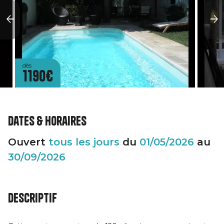
dès
1190€
Dates & horaires
Ouvert
tous les jours
du
01/05/2026
au
30/09/2026
Descriptif