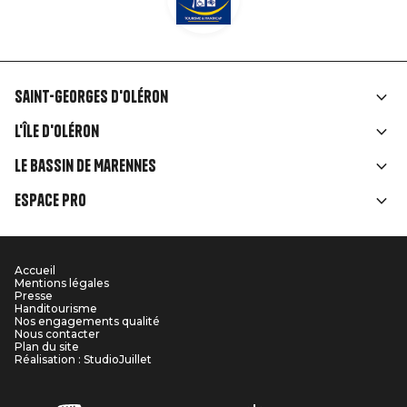
Saint-Georges d'Oléron
Liens
L'île d'Oléron
rubriques
Le Bassin de Marennes
Espace Pro
Accueil
Menu
Mentions légales
Presse
Pied
Handitourisme
Nos engagements qualité
Nous contacter
de
Plan du site
Réalisation : StudioJuillet
page