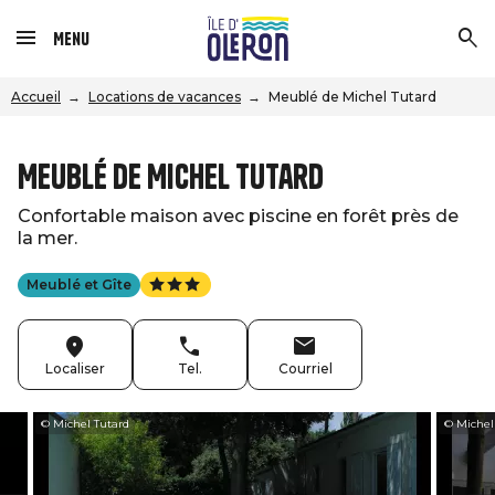
Menu
Accueil
Locations de vacances
Meublé de Michel Tutard
Meublé de Michel Tutard
Confortable maison avec piscine en forêt près de
la mer.
Meublé et Gîte
Localiser
Tel.
Courriel
© Michel Tutard
© Michel