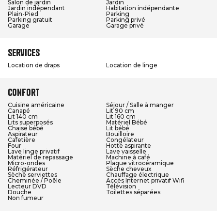
Salon de jardin
Jardin
Jardin indépendant
Habitation indépendante
Plain-Pied
Parking
Parking gratuit
Parking privé
Garage
Garage privé
Services
Location de draps
Location de linge
Confort
Cuisine américaine
Séjour / Salle à manger
Canapé
Lit 90 cm
Lit 140 cm
Lit 160 cm
Lits superposés
Matériel Bébé
Chaise bébé
Lit bébé
Aspirateur
Bouilloire
Cafetière
Congélateur
Four
Hotte aspirante
Lave linge privatif
Lave vaisselle
Matériel de repassage
Machine à café
Micro-ondes
Plaque vitrocéramique
Réfrigérateur
Sèche cheveux
Sèche serviettes
Chauffage électrique
Cheminée / Poêle
Accès Internet privatif Wifi
Lecteur DVD
Télévision
Douche
Toilettes séparées
Non fumeur