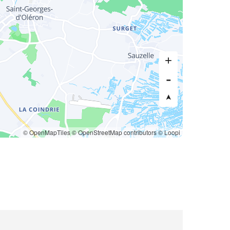
© OpenMapTiles
© OpenStreetMap contributors
© Loopi