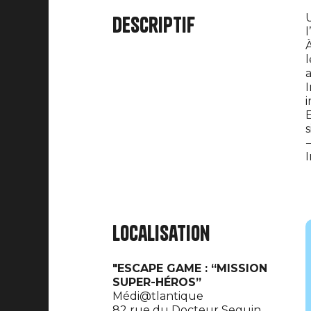
Descriptif
l
À
l
a
I
i
E
s
⟶
I
Localisation
"ESCAPE GAME : “MISSION
SUPER-HÉROS”
Médi@tlantique
82 rue du Docteur Seguin