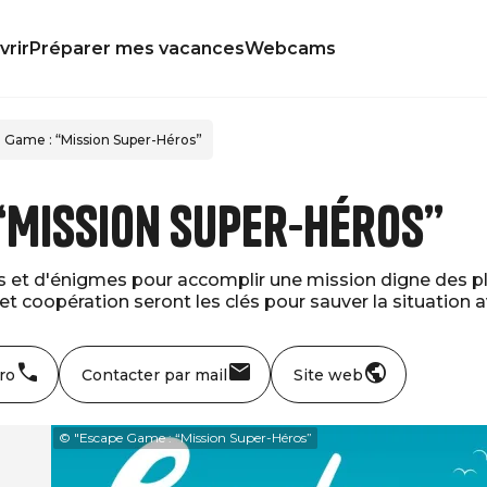
rir
Préparer mes vacances
Webcams
 Game : “Mission Super-Héros”
 “Mission Super-Héros”
fis et d'énigmes pour accomplir une mission digne des p
t coopération seront les clés pour sauver la situation a
ro
Contacter par mail
Site web
© "Escape Game : “Mission Super-Héros”