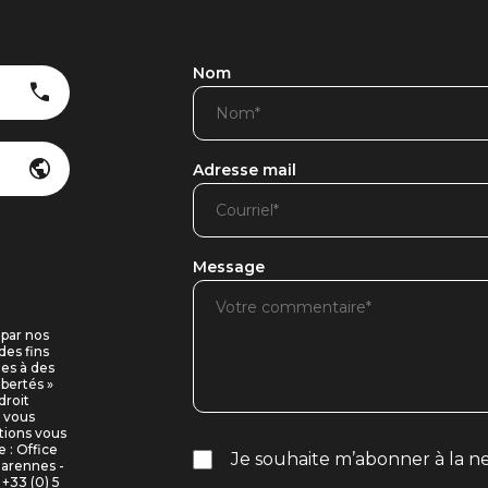
Nom
Adresse mail
Message
 par nos
des fins
ues à des
ibertés »
droit
i vous
tions vous
 : Office
Je souhaite m’abonner à la ne
Marennes -
+33 (0) 5