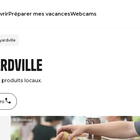
rir
Préparer mes vacances
Webcams
ardville
rdville
 produits locaux.
ro
© Pixabay