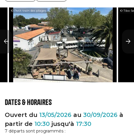
© Petit train des plages
© Tibo Se
Dates & horaires
Ouvert du
13/05/2026
au
30/09/2026
à
partir de
10:30
jusqu'à
17:30
7 départs sont programmés :