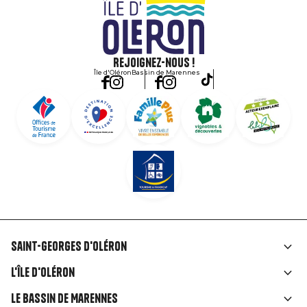
Rejoignez-nous !
Île d'Oléron
Bassin de Marennes
Saint-Georges d'Oléron
Liens
L'île d'Oléron
rubriques
Le Bassin de Marennes