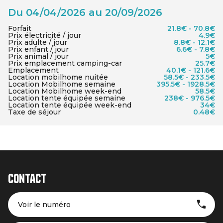
Du 04/04/2026 au 20/09/2026
Forfait
21.8€ - 70.8€
Prix électricité / jour
4.9€
Prix adulte / jour
8.8€ - 12.1€
Prix enfant / jour
6.6€ - 7.8€
Prix animal / jour
5€
Prix emplacement camping-car
25.7€
Emplacement
40.1€ - 121.6€
Location mobilhome nuitée
58.5€ - 233.5€
Location Mobilhome semaine
395.5€ - 1928.5€
Location Mobilhome week-end
58.5€
Location tente équipée semaine
238€ - 976.5€
Location tente équipée week-end
34€
Taxe de séjour
0.48€
Contact
Voir le numéro