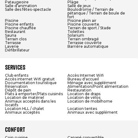
Pataugeoire
Plage
Salle d'animation
Salle de jeux
Salle des fêtes-spectacle
Boulodrome / Terrain de
pétanque / Terrain de boule de
fort
Piscine
Piscine plein air
Piscine enfants
Piscine couverte
Piscine chauffée
Terrain de sport / Stade
Restaurant
Toilettes
Sauna
Solarium
Terrain clos
Terrain ombragé
Terrasse
Terrasse couverte
Laverie
Barrière automatique
Défibrillateur
Services
Club enfants
Accès Internet Wifi
Accès internet Wifi gratuit
Bureau d'accueil
Documentation touristique
Ménage avec supplément
Réservation
Alimentation/Point alimentation
Dépôt de pain
Restauration
Plats à emporter/Plats cuisinés
Location de draps
Location de matériel
Location de vélos
Animaux acceptés dans les
Location de mobilhome
locatifs
Location HLL / chalet
Location tentes
Animaux acceptés
Animaux avec supplément
Confort
Coin cuisine
Canapé convertible