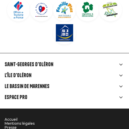
Saint-Georges d'Oléron
Liens
L'île d'Oléron
rubriques
Le Bassin de Marennes
Espace Pro
Accueil
Menu
Mentions légales
Presse