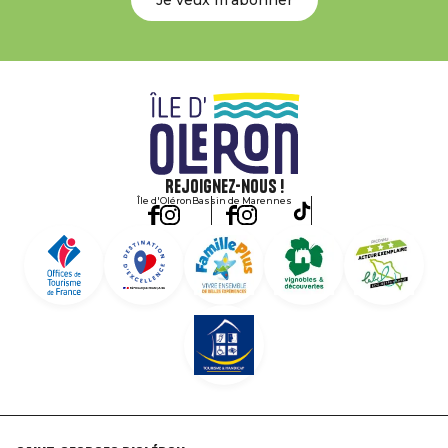
Je veux m'abonner
Rejoignez-nous !
Île d'Oléron
Bassin de Marennes