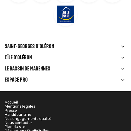
Saint-Georges d'Oléron
Liens
L'île d'Oléron
rubriques
Le Bassin de Marennes
Espace Pro
Accueil
Menu
Mentions légales
Presse
Pied
Handitourisme
Nos engagements qualité
Nous contacter
de
Plan du site
Réalisation : StudioJuillet