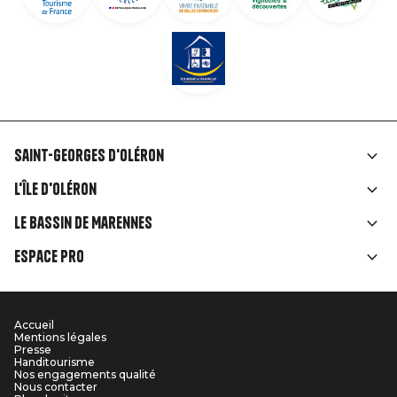
Saint-Georges d'Oléron
Liens
L'île d'Oléron
rubriques
Le Bassin de Marennes
Espace Pro
Accueil
Menu
Mentions légales
Presse
Pied
Handitourisme
Nos engagements qualité
Nous contacter