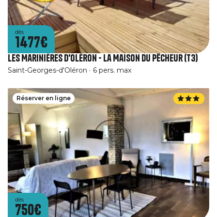
dès
1477€
Les Marinières d'Oléron - La Maison du Pêcheur (T3)
Saint-Georges-d'Oléron
6 pers. max
Réserver en ligne
dès
750€