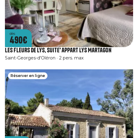
dès
490€
Les fleurs De Lys, Suite' appart Lys Martagon
Saint-Georges-d'Oléron
2 pers. max
Réserver en ligne