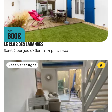
dès
800€
Le clos des lavandes
Saint-Georges-d'Oléron
4 pers. max
Réserver en ligne