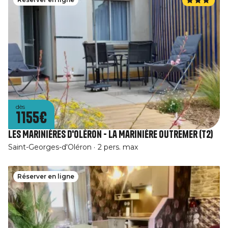
dès
1155€
Les Marinières d'Oléron - La Marinière Outremer (T2)
Saint-Georges-d'Oléron
2 pers. max
Réserver en ligne