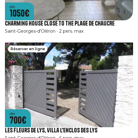
dès
1050€
Charming house close to the plage de Chaucre
Saint-Georges-d'Oléron
2 pers. max
Réserver en ligne
dès
700€
Les Fleurs De Lys, Villa L'Enclos des Lys