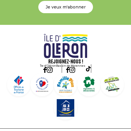
Je veux m'abonner
Rejoignez-nous !
Île d'Oléron
Bassin de Marennes