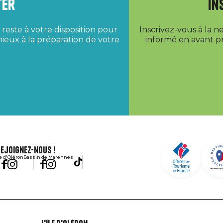
ter
In
reste à votre disposition pour
Inscrivez-vous à la 
ieux à la préparation de votre
informé en avant pr
ejoignez-nous !
le d'Oléron
Bassin de Marennes