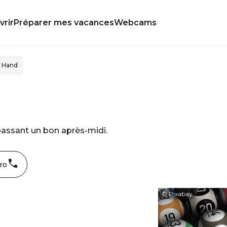
rir
Préparer mes vacances
Webcams
u Hand
passant un bon après-midi.
ro
© Pixabay