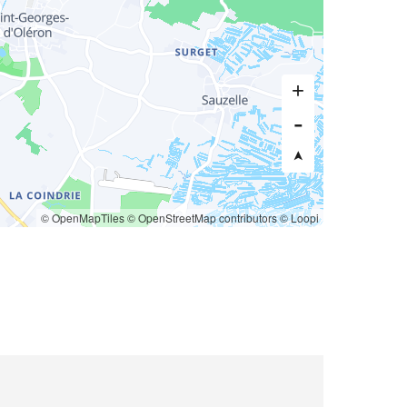
© OpenMapTiles
© OpenStreetMap contributors
© Loopi