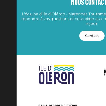
Nous contac
L'équipe d'Île d'Oléron - Marennes Tourisme 
répondre à vos questions et vous aider aux m
séjour.
Contact
R
Î