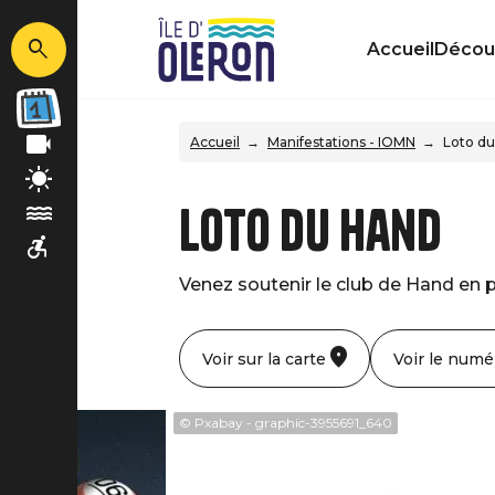
Accueil
Découv
Accueil
Manifestations - IOMN
Loto d
Loto du Hand
Venez soutenir le club de Hand en 
Voir sur la carte
Voir le numé
© Pxabay - graphic-3955691_640