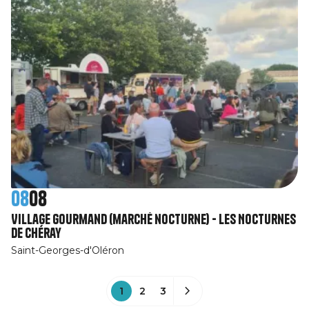
08
08
Village Gourmand (marché nocturne) - Les Nocturnes
de Chéray
Saint-Georges-d'Oléron
1
2
3