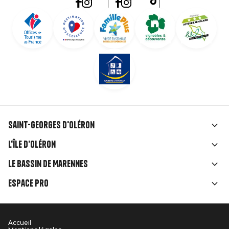
Saint-Georges d'Oléron
Liens
L'île d'Oléron
rubriques
Le Bassin de Marennes
Espace Pro
Accueil
Menu