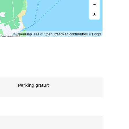
© OpenMapTiles
© OpenStreetMap contributors
© Loopi
Parking gratuit