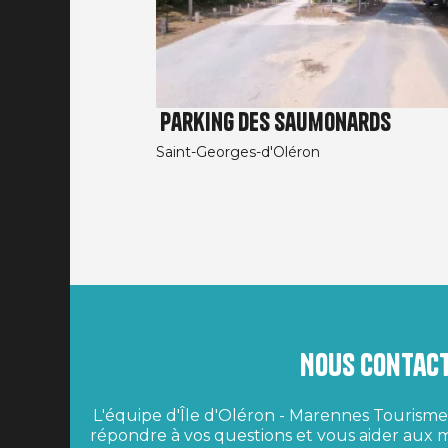
Parking des Saumonards
Saint-Georges-d'Oléron
Nous contac
L'équipe d'Île d'Oléron - Marennes Tourisme 
répondre à vos questions et vous aider aux m