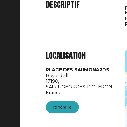
T
Descriptif
p
B
E
P
Localisation
PLAGE DES SAUMONARDS
Boyardville
17190,
SAINT-GEORGES-D'OLÉRON
France
Itinéraire