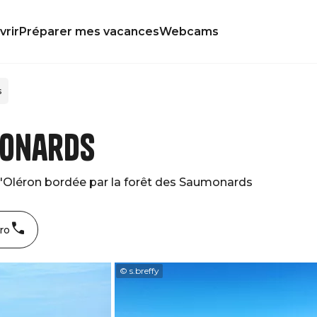
rir
Préparer mes vacances
Webcams
s
monards
 d'Oléron bordée par la forêt des Saumonards
ro
© s.breffy