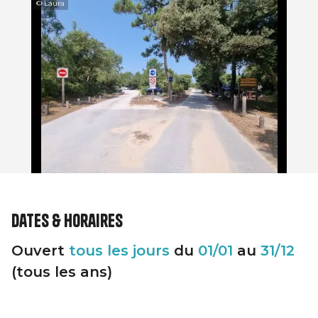
© Laura
Dates & horaires
Ouvert
tous les jours
du
01/01
au
31/12
(tous les ans)