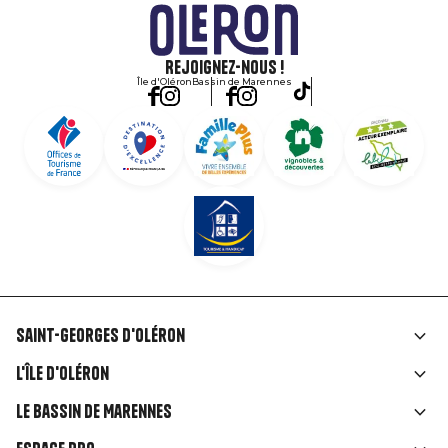
Rejoignez-nous !
Île d'Oléron
Bassin de Marennes
Saint-Georges d'Oléron
Liens
L'île d'Oléron
rubriques
Le Bassin de Marennes