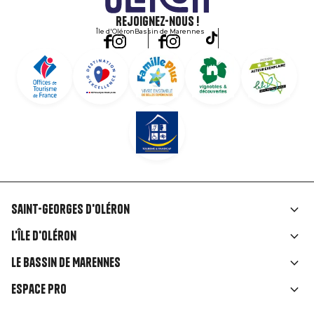
Rejoignez-nous !
Île d'Oléron
Bassin de Marennes
Saint-Georges d'Oléron
Liens
L'île d'Oléron
rubriques
Le Bassin de Marennes
Espace Pro