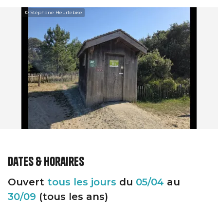
© Stéphane Heurtebise
Dates & horaires
Ouvert
tous les jours
du
05/04
au
30/09
(tous les ans)