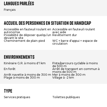
Langues parlées
Français
Accueil des personnes en situation de handicap
Accessible en fauteuil roulant en
Accessible en fauteuil roulant
autonomie
avec aide
Possibilité de déposer quelqu’un
Revêtement dur
devant le site
Cheminement de plain-pied
WC + barre d'appui + espace de
circulation
Environnements
Itinéraire G.R. à moins d'1 km
Piste/parcours cyclable à moins
de 500 m
En forêt
Arrêt de transport en commun à
moins de 500 m
Arrêt navette à moins de 300 m
Mer à moins de 300 m
Plage à moins de 300 m
Village à -2 km
Type
Services pratiques
Toilettes publiques