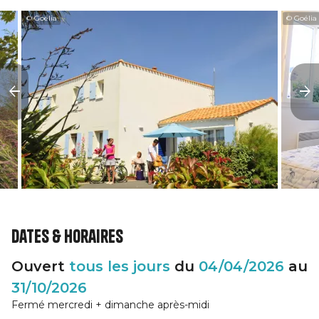
© Goélia
© Goélia
Dates & horaires
Ouvert
tous les jours
du
04/04/2026
au
31/10/2026
Fermé mercredi + dimanche après-midi