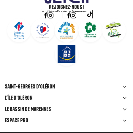
Rejoignez-nous !
Île d'Oléron
Bassin de Marennes
Saint-Georges d'Oléron
Liens
L'île d'Oléron
rubriques
Le Bassin de Marennes
Espace Pro