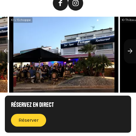
© L'Echoppe
© Thibau
Réservez en direct
Réserver