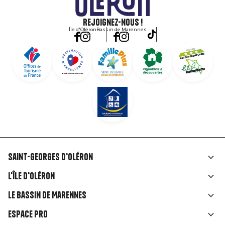
Rejoignez-nous !
Île d'Oléron
Bassin de Marennes
Saint-Georges d'Oléron
Liens
L'île d'Oléron
rubriques
Le Bassin de Marennes
Espace Pro