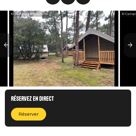
© Camping la Gautrelle
© Campin
Réservez en direct
Réserver