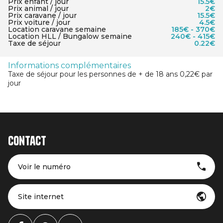
Prix enfant / jour
15.5€
Prix animal / jour
2€
Prix caravane / jour
15.5€
Prix voiture / jour
4.5€
Location caravane semaine
185€ - 370€
Location HLL / Bungalow semaine
240€ - 415€
Taxe de séjour
0.22€
Informations complémentaires
Taxe de séjour pour les personnes de + de 18 ans 0,22€ par
jour
Contact
Voir le numéro
Site internet