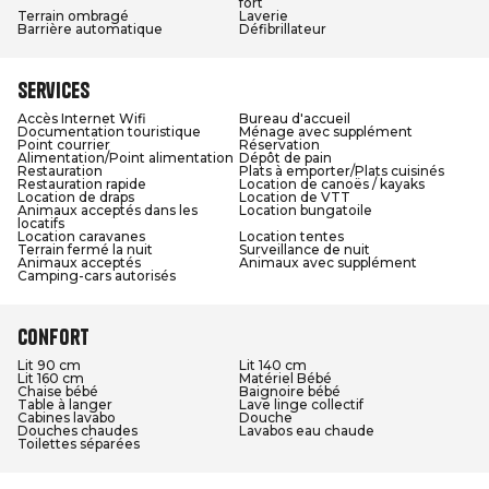
fort
Terrain ombragé
Laverie
Barrière automatique
Défibrillateur
Services
Accès Internet Wifi
Bureau d'accueil
Documentation touristique
Ménage avec supplément
Point courrier
Réservation
Alimentation/Point alimentation
Dépôt de pain
Restauration
Plats à emporter/Plats cuisinés
Restauration rapide
Location de canoës / kayaks
Location de draps
Location de VTT
Animaux acceptés dans les
Location bungatoile
locatifs
Location caravanes
Location tentes
Terrain fermé la nuit
Surveillance de nuit
Animaux acceptés
Animaux avec supplément
Camping-cars autorisés
Confort
Lit 90 cm
Lit 140 cm
Lit 160 cm
Matériel Bébé
Chaise bébé
Baignoire bébé
Table à langer
Lave linge collectif
Cabines lavabo
Douche
Douches chaudes
Lavabos eau chaude
Toilettes séparées