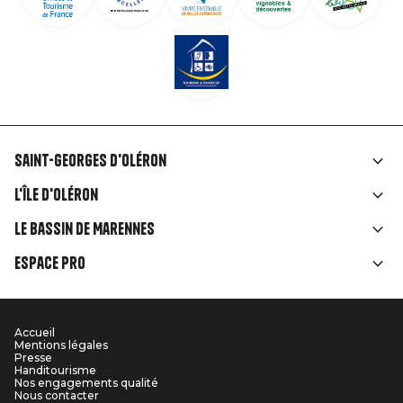
Saint-Georges d'Oléron
Liens
L'île d'Oléron
rubriques
Le Bassin de Marennes
Espace Pro
Accueil
Menu
Mentions légales
Presse
Pied
Handitourisme
Nos engagements qualité
Nous contacter