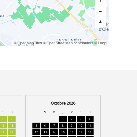
© OpenMapTiles
© OpenStreetMap contributors
© Loopi