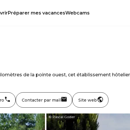
rir
Préparer mes vacances
Webcams
kilomètres de la pointe ouest, cet établissement hôtelier
ro
Contacter par mail
Site web
© Pascal Godier