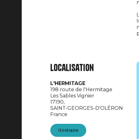
L
l
m
p
Localisation
L'HERMITAGE
198 route de l'Hermitage
Les Sables Vignier
17190,
SAINT-GEORGES-D'OLÉRON
France
Itinéraire