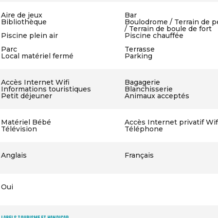
Aire de jeux
Bar
Bibliothèque
Boulodrome / Terrain de 
/ Terrain de boule de fort
Piscine plein air
Piscine chauffée
Parc
Terrasse
Local matériel fermé
Parking
Accès Internet Wifi
Bagagerie
Informations touristiques
Blanchisserie
Petit déjeuner
Animaux acceptés
Matériel Bébé
Accès Internet privatif Wif
Télévision
Téléphone
Anglais
Français
Oui
Labels Tourisme et Handicap