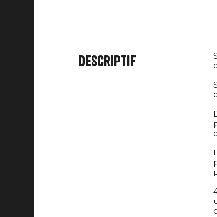
S
Descriptif
q
S
d
D
d
L
p
p
4
d