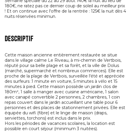
Semaine spéciale du 22 au 29 août 140€ la nuit au lieu de
180€, ne ratez pas ce dernier coup de soleil au meilleur prix
! Et on continue avec l'offre de la rentrée : 125€ la nuit dès 4
nuits réservées minimun.
Descriptif
Cette maison ancienne entièrement restaurée se situe
dans le village calme Le Riveau, à mi-chemin de Vertbois,
réputé pour sa belle plage et sa forêt, et la ville de Dolus
(marché, supermarché et nombreux commerces). Elle est
proche de la plage de Vertbois, surveillée l'été et appréciée
des surfeurs :1 minute en voiture, 5 minutes à vélo et 15
minutes à pied. Cette maison possède un jardin clos de
180m², 1 salle à manger avec cuisine américaine, 1 salon
avec canapé convertible 2 personnes, 2 chambres, 1 coin
repas couvert dans le jardin accueillant une table pour 6
personnes et des places de stationnement privées. Elle est
équipée du wifi (fibre) et le linge de maison (draps,
serviettes, torchons) est inclus dans le prix.
Hors les périodes de vacances scolaires, la location est
possible en court séjour (minimum 3 nuitées).