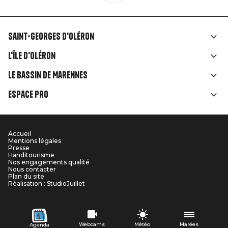
Saint-Georges d'Oléron
Liens
L'île d'Oléron
rubriques
Le Bassin de Marennes
Espace Pro
Accueil
Menu
Mentions légales
Presse
Pied
Handitourisme
Nos engagements qualité
Nous contacter
de
Plan du site
Réalisation : StudioJuillet
page
Webcams
Météo
Marées
Agenda