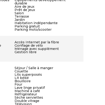
 roues
Equipements développement
durable
Aire de jeux
Prêt de jeux
Salon
Terrasse
Jardin
Habitation indépendante
Parking gratuit
Parking moto/scooter
Accès Internet par la fibre
e
Gonflage de vélo
Ménage avec supplément
Gestion libre
Séjour / Salle à manger
Couette
Lits superposés
Lit bébé
Bouilloire
Four
Lave linge privatif
Machine à café
Réfrigérateur
Sèche serviettes
Double vitrage
Télévision