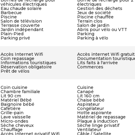
Bornes de recharge pour
Borne de recharge pour 2
véhicules électriques
électriques
Eau chaude solaire
Gestion des déchets
Barbecue
Jeux de société
Piscine
Piscine chauffée
Salon de télévision
Terrain clos
Terrasse couverte
Salon de jardin
Jardin indépendant
Abris pour vélo ou VTT
Plain-Pied
Parking
Parking privé
Parking à vélo
Accès Internet Wifi
Accès internet Wifi gratuit
Coin repassage
Documentation touristiqu
Informations touristiques
Lits faits à l'arrivée
Réservation obligatoire
Commerces
Prêt de vélos
Coin cuisine
Cuisine
Chambre familiale
Canapé
Lit 90 cm
Lit 160 cm
Matériel Bébé
Chaise bébé
Baignoire bébé
Aspirateur
Cafetière
Congélateur
Grille-pain
Hotte aspirante
Lave vaisselle
Matériel de repassage
Micro-ondes
Plaque à induction
Sèche cheveux
Sèche linge privatif
Chauffage
Ventilateur
Accès Internet privatif Wifi
Câble / Satellite