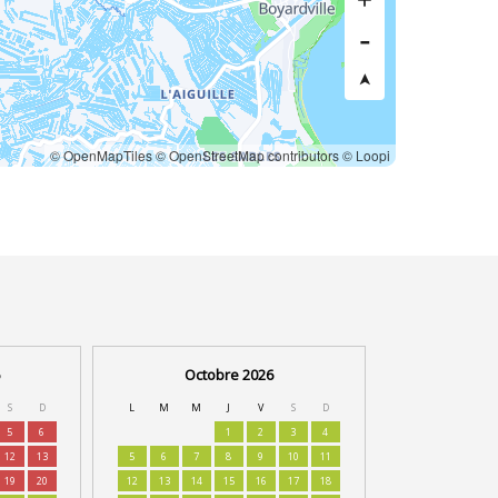
© OpenMapTiles
© OpenStreetMap contributors
© Loopi