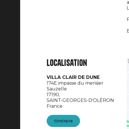
a
L
P
B
Localisation
VILLA CLAIR DE DUNE
174E impasse du merisier
Sauzelle
17190,
SAINT-GEORGES-D'OLÉRON
France
Itinéraire