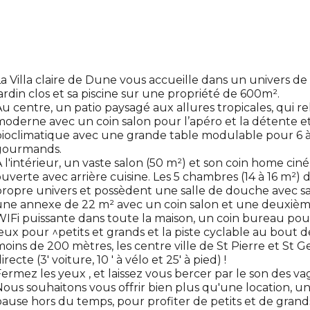
a Villa claire de Dune vous accueille dans un univers de
ardin clos et sa piscine sur une propriété de 600m².
u centre, un patio paysagé aux allures tropicales, qui rel
oderne avec un coin salon pour l’apéro et la détente e
ioclimatique avec une grande table modulable pour 6 à 
gourmands.
 l'intérieur, un vaste salon (50 m²) et son coin home ci
uverte avec arrière cuisine. Les 5 chambres (14 à 16 m²) 
ropre univers et possèdent une salle de douche avec sa
ne annexe de 22 m² avec un coin salon et une deuxième
IFi puissante dans toute la maison, un coin bureau pou
eux pour ^petits et grands et la piste cyclable au bout d
oins de 200 mètres, les centre ville de St Pierre et St G
irecte (3' voiture, 10 ' à vélo et 25' à pied) !
ermez les yeux , et laissez vous bercer par le son des vagu
ous souhaitons vous offrir bien plus qu'une location, u
ause hors du temps, pour profiter de petits et de gra