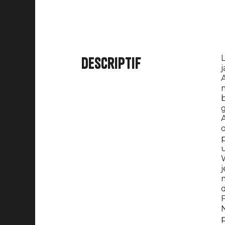
L
Descriptif
j
A
m
b
A
o
p
u
W
j
m
d
F
N
p