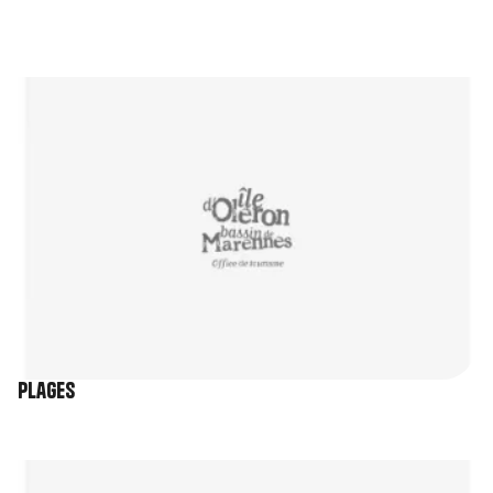
Image
Plages
Image