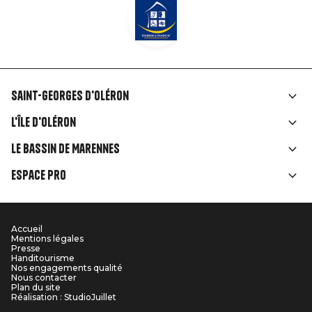
Saint-Georges d'Oléron
Liens
L'île d'Oléron
rubriques
Le Bassin de Marennes
Espace Pro
Accueil
Menu
Mentions légales
Presse
Pied
Handitourisme
Nos engagements qualité
Nous contacter
de
Plan du site
Réalisation : StudioJuillet